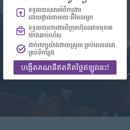
មិនមានគណនីមែនទេ?
ចុះឈ្មោះ