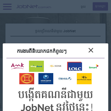
ចូល
ចុះឈ្មោះ
ចូលប្រើគណនីជាមួយ JobNet
×
ការងារ​ពីនិយោកជកកំពូលៗ
ភ្លេចពាក្យសម្ងាត់?
ឬ
Continue with Google
Continue with Facebook