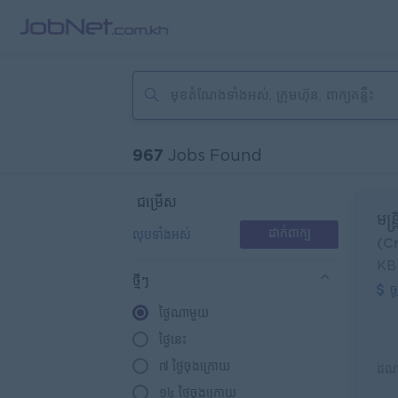
967
Jobs Found
ជម្រើស
មន្
លុបទាំងអស់
ដាក់ពាក្យ
(C
KB
ថ្មីៗ
ច
ថ្ងៃណាមួយ
ថ្ងៃនេះ
៧ ថ្ងៃចុងក្រោយ
១៤ ថ្ងៃចុងក្រោយ