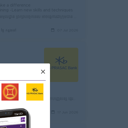
ke a difference
aining -Learn new skills and techniques
មានភាពក្លាហាន អាចទំនាក់ទំនងជាមួយអតិថិជន អាចចុះធ្វើការផ្ទាល់ជាមួយប្រជាកសិករ នៅតាមមូលដ្នាន ព្រឹក្សាបច្ចេកទេស អាចធ្វើការជាក្រុមបាន មានចរិកស្លូតបូត ស្មោះ...
1 ថ្ងៃ កន្លងទៅ
07 Jul 2026
×
ដំណឹងជ្រើសរើសបុគ្គលិក ធនាគារ ខេប៊ីប្រាសាក់ ម.ក គឺជាធនាគារដែលកំពុងធ្វើប្រតិបត្តិការហិរញ្ញវត្ថុដូចជា ផ្តល់​ប្រាក់កម្ចី ទទួលប្រាក់បញ្ញើសន្សំ ផ្ទេរប្រាក...
4 ថ្ងៃ កន្លងទៅ
17 Jun 2026