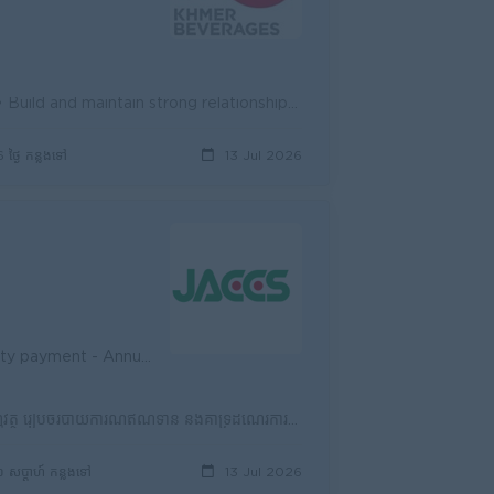
• Visit assigned outlets daily to sell and promote company products • Build and maintain strong relationships with customers (retailers, w...
6 ថ្ងៃ កន្លងទៅ
13 Jul 2026
(AL,SL,ML) - UDC Contract - Work-Life B
Job Summary មុខតំណែងនេះទទួលខុសត្រូវលើការចុះពិនិត្យអតិថិជន ប្រមូលព័ត៌មានហិរញ្ញវត្ថុ រៀបចំរបាយការណ៍ឥណទាន និងគាំទ្រដំណើរការបញ្ចេញកម្ចី ក៏ដូចជាតាមដានអតិថ...
១ សប្តាហ៍ កន្លងទៅ
13 Jul 2026