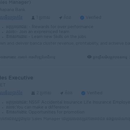
ales Manager)
hapana Bank
ូលមើលប្រាក់ខែ
1 ប្រកាស
កំពត
Verified
អត្ថប្រយោជន៍:
- Rewards for over performance
រំលេច:
- Join an expreirnced team
ឱកាសការងារ:
- Learn new Skills on the jobs
ុខងារការងារ:
អ្នកជ្រើសរើសត្រូវបានសកម្ម
ការលក់ ការអភិវឌ្ឍន៍អាជីវកម្ម
les Executive
NET
ូលមើលប្រាក់ខែ
2 ប្រកាស
កំពត
Verified
អត្ថប្រយោជន៍:
NSSF Accidental Insurance Life Insurance Employee KPI Employee Seniority 18days Public Holiday Tra
រំលេច:
You can make a difference
ឱកាសការងារ:
Opportunities for promotion