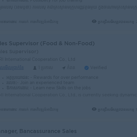
ឱកាសការងារ:
Possibility for job training
ុខងារការងារ:
អ្នកជ្រើសរើសត្រូវបានសកម្ម
ការលក់ ការអភិវឌ្ឍន៍អាជីវកម្ម
les Supervisor (Food & Non-Food)
ales Supervisor)
I International Cooperation Co., Ltd
ូលមើលប្រាក់ខែ
1 ប្រកាស
កំពត
Verified
អត្ថប្រយោជន៍:
- Rewards for over performance
រំលេច:
- Join an experienced team
ឱកាសការងារ:
- Learn new Skills on the jobs
ុខងារការងារ:
អ្នកជ្រើសរើសត្រូវបានសកម្ម
ការលក់ ការអភិវឌ្ឍន៍អាជីវកម្ម
nager, Bancassurance Sales