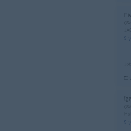
Fi
(S
JA
ច
ម
ផ្ន
(S
Mal
ច