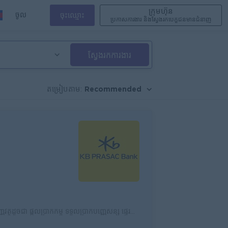
ក្រុមហ៊ុន
ចូល
ចុះឈ្មោះ
ប្រកាសការងារ និងស្វែងរកបេក្ខជនមានជំនាញ
ស្វែងរកការងារ
Recommended
តម្រៀបតាម:
ដំណឹងជ្រើសរើសបុគ្គលិក ធនាគារ ខេប៊ីប្រាសាក់ ម.ក គឺជាធនាគារដែលកំពុងធ្វើប្រតិបត្តិការហិរញ្ញវត្ថុដូចជា ផ្តល់​ប្រាក់កម្ចី ទទួលប្រាក់បញ្ញើសន្សំ ផ្ទេរប្រាក...