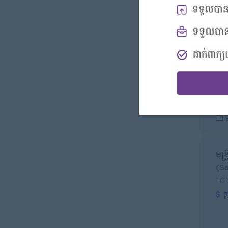
Se
(S
Can
ច
ម
មន្
(S
LO
ច