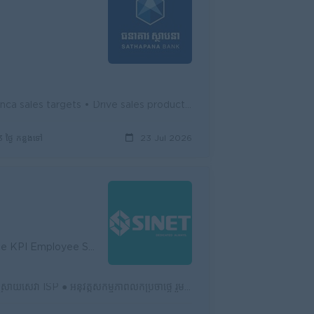
• Own and deliver banca cluster revenue, profitability, and achieve banca sales targets • Drive sales productivity, conversion, and customer...
3 ថ្ងៃ កន្លងទៅ
23 Jul 2026
ining (Education-Skill-Experiences)
● សហការជិតស្និទ្ធជាមួយ Sales Manager ដើម្បីយល់ពីតម្រូវការអតិថិជន និងផ្ដល់ដំណោះស្រាយសេវា ISP ● អនុវត្តសកម្មភាពលក់ប្រចាំថ្ងៃ រួមមានការទាក់ទងអតិថិជន ស្វែ...