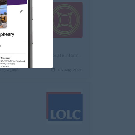
tunity - Diverse Career Development
Identify and/or assess potential customers through collecting, analyzing, and developing appropriate information necessary for loan assessment. Recomm...
3 ថ្ងៃ កន្លងទៅ
06 Aug 2026