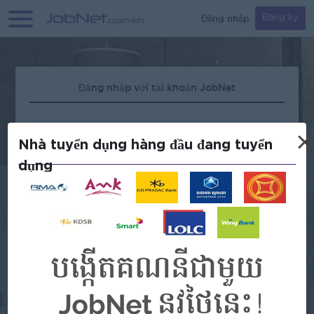
Đăng nhập
Đăng ký
Đăng nhập với tài khoản JobNet
×
Nhà tuyển dụng hàng đầu đang tuyển
dụng
Quên mật khẩu?
HOẶC
Continue with Google
Continue with Facebook