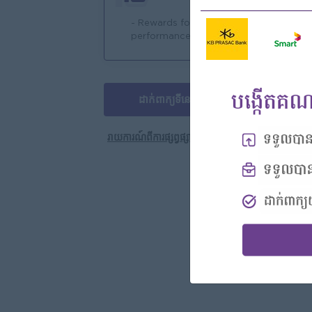
- Rewards for over
- 
performance
ដាក់ពាក្យទីនេះ
ការងារបន្ថែម
រាយការណ៍ពីការផ្សព្វផ្សាយនេះ