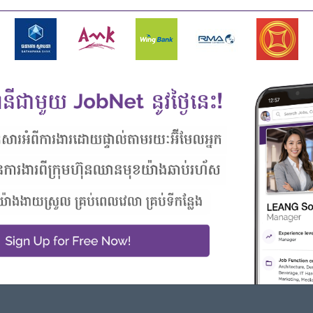
Join an experienced team
- Learn new Skill on the jobs
ពីនិយោជកនេះ