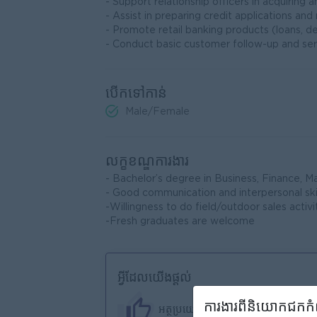
- Support relationship officers in acquiring 
- Assist in preparing credit applications an
- Promote retail banking products (loans, de
- Conduct basic customer follow-up and ser
បើកទៅកាន់
Male/Female
លក្ខខណ្ឌការងារ
- Bachelor’s degree in Business, Finance, Ma
- Good communication and interpersonal ski
-Willingness to do field/outdoor sales activi
-Fresh graduates are welcome
អ្វីដែលយើងផ្ដល់
ការងារ​ពីនិយោកជកក
អត្ថប្រយោជន៍