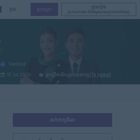
ក្រុមហ៊ុន
ចូល
ចុះឈ្មោះ
ប្រកាសការងារ និងស្វែងរកបេក្ខជនមានជំនាញ
Verified
13 Jul 2026
អ្នកជ្រើសរើសត្រូវបានសកម្ម
1 ថ្ងៃ កន្លងទៅ
ដាក់ពាក្យទីនេះ