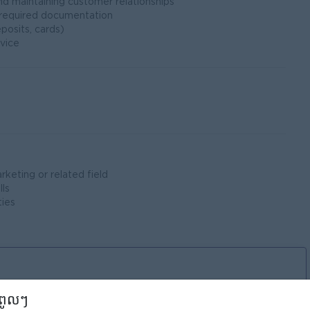
and maintaining customer relationships
d required documentation
posits, cards)
vice
rketing or related field
lls
ties
ំពូលៗ
រំលេច
ឱកាសការងារ