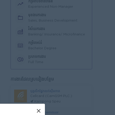
កម្រិតបទពិសោធន៍
Experienced Non-Manager
មុខងារការងារ
Sales, Business Development
វិស័យការងារ
Banking/ Insurance/ Microfinance
កម្រិតអប់រំ
Bachelor Degree
ប្រភេទការងារ
Full Time
ការងារដែលស្រដៀងបន្ថែម
បុគ្គលិកផ្នែកលក់ស៊ីមកាត
Cellcard (CamGSM PLC.)
Kampong Speu
×
Sales Supervisor