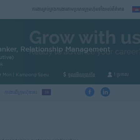
ការងារគ្រប់គ្រង
ការងារតាមប្រភេទ
ក្រុមហ៊ុនទាំងអស់
ព័ត៌មាន
nker, Relationship Management
utive)
nk
1 ប្រកាស
r Mon | Kampong Speu
ចូលមើលប្រាក់ខែ
ការងារពីក្រុមហ៊ុននេះ
38