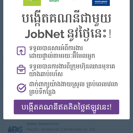
Làm nổi bật
- Join an experienced team
Cơ hội nghề nghiệp
- Learn new Skills on the jobs
Đã Hết Hạn
Nhiều công việc khác từ nhà tuyển
Báo cáo quảng cáo này
Nhiều công việc tương tự khác
Sales Supervisor
Pacific Andaman Cambodia co. ltd