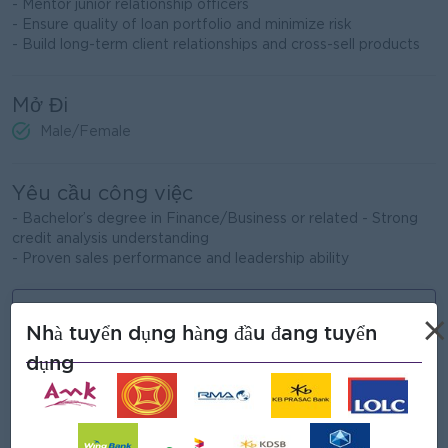
- Mentor junior relationship officers
- Ensure quality of loan portfolio and minimize risk
- Build long-term client relationships and cross-sell products
Mở Đi
Male/Female
Yêu cầu công việc
- Bachelor’s degree in Finance/Business or related - Strong
credit analysis understanding
- Proven sales performance and leadership ability
Những gì chúng tôi có thể cung cấp
×
Nhà tuyển dụng hàng đầu đang tuyển
Phúc lợi
dụng
- Rewards for over performanace