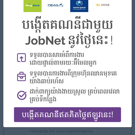
នានា
ត្រូវចេះអានភាសាអង់គ្លេស​ និង​អាចប្រើប្រាស់កុំព្យូទ័របានបន្តិចបន្តួច។
អត្ថប្រយោជន៍ដែលទទួលបាន៖
ទទួលបានប្រាក់ឧបត្ថម្ភប្រចាំខែ
ទទួលបានការគាំពារពី បេឡាជាតិសន្តិសុខសង្គម និងធានារ៉ាប់រងអាយុជីវិត
២៤ម៉ោង (បសស)
ឱកាសទទួលបានការអភិវឌ្ឍខ្លួន ​និងវគ្គបណ្តុះបណ្តាលលើវិស័យធនាគារ
និងមីក្រូហិរញ្ញវត្ថុ
ទទួលបានបទពិសោធន៍លើការផ្សព្វផ្សាយ ការទម្លាក់ទុន ការប្រមូលប្រាក់កម្ចី និង
ការវាយតម្លៃកម្ចី
ទទួលបានឱកាសខ្ពស់ក្លាយជាបុគ្គលិកពេញសិទ្ធិជាមួយ អេ អឹម ខេ
ទទួលបានលិខិតបញ្ជាក់ការងារ​​​ពី អេ អឹម ខេ។
What we can offer
Benefits
- Rewards for over performance