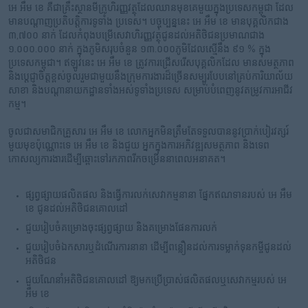
អេ អឹម ខេ គឺជាគ្រឹះស្ថានមីក្រូហិរញ្ញវត្ថុដែលឈានមុខគេមួយក្នុងប្រទេសកម្ពុជា ដែល
មានបណ្តាញប្រតិបត្តិការទូទាំង ប្រទេស។ បច្ចុប្បន្ននេះ អេ អឹម ខេ មានបុគ្គលិកជាង
៣,៧០០ នាក់ ដែលកំពុងបម្រើសេវាហិរញ្ញវត្ថុជូនដល់អតិថិជនប្រមាណជាង
១.០០០.០០០ នាក់ ក្នុងភូមិសរុបចំនួន ១៣.០០០ភូមិដែលស្មើនឹង ៩១ % ក្នុង
ប្រទេសកម្ពុជា។ ឥឡូវនេះ អេ អឹម ខេ ត្រូវការជ្រើសរើសបុគ្គលិកដែល មានសមត្ថភាព
និងប្តេជ្ញាចិត្តខ្ពស់ចូលរួមជាមួយនឹងក្រុមការងារដ៏ច្រើនសម្បូរបែបនៅគ្រប់ការិយាល័យ
សាខា និងបណ្តានាយកដ្ឋានទាំងអស់ទូទាំងប្រទេស សម្រាប់បំពេញនូវតម្រូវការអាជីវ
កម្ម។
ចូលជាសមាជិកគ្រួសារ អេ អឹម ខេ លោកអ្នកមិនត្រឹមតែទទួលបាននូវប្រាក់បៀរវត្សរ៍
មួយមុខប៉ុណ្ណោះទេ អេ អឹម ខេ និងជួយ អ្នកក្នុងការអភិវឌ្ឍសមត្ថភាព និងទេព
កោសល្យការងារដើម្បីឆ្ពោះទៅរកភាពរីកចម្រើននាពេលអនាគត។
ផ្សព្វផ្សាយផលិតផល និងធ្វើការលក់សេវាកម្មនានា ផ្នែកឥណទានរបស់ អេ អឹម
ខេ ជូនដល់អតិថិជនគោលដៅ
ជួយរៀបចំគម្រោងចុះផ្សព្វផ្សាយ និងគម្រោងផែនការលក់
ជួយរៀបចំឯកសារឬដំណើរការនានា ដើម្បីពន្លឿនដល់ការទម្លាក់ទុនកម្ចីជូនដល់
អតិថិជន
ជួយណែនាំអតិថិជនគោលដៅ ឱ្យមកប្រើប្រាស់ផលិតផលឬសេវាកម្មរបស់ អេ
អឹម ខេ