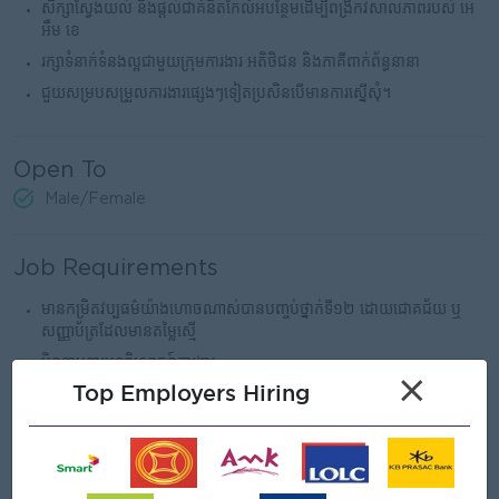
សិក្សាស្វែងយល់ និងផ្ដល់ជាគំនិតកែលំអបន្ថែមដើម្បីពង្រីកវិសាលភាពរបស់ អេ
អឹម ខេ
រក្សាទំនាក់ទំនងល្អជាមួយក្រុមការងារ អតិថិជន និងភាគីពាក់ព័ន្ធនានា
ជួយសម្របសម្រួលការងារផ្សេងៗទៀតប្រសិនបើមានការស្នើសុំ។
Open To
Male/Female
Job Requirements
មានកម្រិតវប្បធម៌យ៉ាងហោចណាស់បានបញ្ចប់ថ្នាក់ទី១២ ដោយជោគជ័យ ឬ
សញ្ញាប័ត្រដែលមានតម្លៃស្មើ
មិនទាមទារបទពិសោធន៍ការងារ
×
Top Employers Hiring
ចូលចិត្តក្នុងការរៀនសូត្របន្ថែម និងទទួលមតិកែលំអ
មានទំនាក់ទំនងល្អ មានជំនាញប្រាស្រ័យទាក់ទង មានភាពស្មោះត្រង់ និងពូកែ
ដោះស្រាយបញ្ហា
មានឆន្ទៈធ្វើការយ៉ាងជិតស្និទ្ធិជាមួយសហគមន៍ អតិថិជនគោលដៅ ឬភាគីពាក់ព័ន្ធ