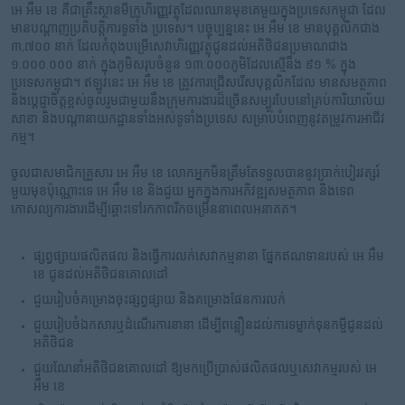
អេ អឹម ខេ គឺជាគ្រឹះស្ថានមីក្រូហិរញ្ញវត្ថុដែលឈានមុខគេមួយក្នុងប្រទេសកម្ពុជា ដែល
មានបណ្តាញប្រតិបត្តិការទូទាំង ប្រទេស។ បច្ចុប្បន្ននេះ អេ អឹម ខេ មានបុគ្គលិកជាង
៣,៧០០ នាក់ ដែលកំពុងបម្រើសេវាហិរញ្ញវត្ថុជូនដល់អតិថិជនប្រមាណជាង
១.០០០.០០០ នាក់ ក្នុងភូមិសរុបចំនួន ១៣.០០០ភូមិដែលស្មើនឹង ៩១ % ក្នុង
ប្រទេសកម្ពុជា។ ឥឡូវនេះ អេ អឹម ខេ ត្រូវការជ្រើសរើសបុគ្គលិកដែល មានសមត្ថភាព
និងប្តេជ្ញាចិត្តខ្ពស់ចូលរួមជាមួយនឹងក្រុមការងារដ៏ច្រើនសម្បូរបែបនៅគ្រប់ការិយាល័យ
សាខា និងបណ្តានាយកដ្ឋានទាំងអស់ទូទាំងប្រទេស សម្រាប់បំពេញនូវតម្រូវការអាជីវ
កម្ម។
ចូលជាសមាជិកគ្រួសារ អេ អឹម ខេ លោកអ្នកមិនត្រឹមតែទទួលបាននូវប្រាក់បៀរវត្សរ៍
មួយមុខប៉ុណ្ណោះទេ អេ អឹម ខេ និងជួយ អ្នកក្នុងការអភិវឌ្ឍសមត្ថភាព និងទេព
កោសល្យការងារដើម្បីឆ្ពោះទៅរកភាពរីកចម្រើននាពេលអនាគត។
ផ្សព្វផ្សាយផលិតផល និងធ្វើការលក់សេវាកម្មនានា ផ្នែកឥណទានរបស់ អេ អឹម
ខេ ជូនដល់អតិថិជនគោលដៅ
ជួយរៀបចំគម្រោងចុះផ្សព្វផ្សាយ និងគម្រោងផែនការលក់
ជួយរៀបចំឯកសារឬដំណើរការនានា ដើម្បីពន្លឿនដល់ការទម្លាក់ទុនកម្ចីជូនដល់
អតិថិជន
ជួយណែនាំអតិថិជនគោលដៅ ឱ្យមកប្រើប្រាស់ផលិតផលឬសេវាកម្មរបស់ អេ
អឹម ខេ