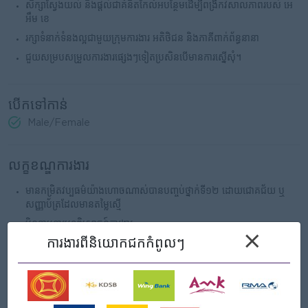
សិក្សាស្វែងយល់ និងផ្ដល់ជាគំនិតកែលំអបន្ថែមដើម្បីពង្រីកវិសាលភាពរបស់ អេ
អឹម ខេ
រក្សាទំនាក់ទំនងល្អជាមួយក្រុមការងារ អតិថិជន និងភាគីពាក់ព័ន្ធនានា
ជួយសម្របសម្រួលការងារផ្សេងៗទៀតប្រសិនបើមានការស្នើសុំ។
បើកទៅកាន់
Male/Female
លក្ខខណ្ឌការងារ
មានកម្រិតវប្បធម៌យ៉ាងហោចណាស់បានបញ្ចប់ថ្នាក់ទី១២ ដោយជោគជ័យ ឬ
សញ្ញាប័ត្រដែលមានតម្លៃស្មើ
មិនទាមទារបទពិសោធន៍ការងារ
×
ការងារ​ពីនិយោកជកកំពូលៗ
ចូលចិត្តក្នុងការរៀនសូត្របន្ថែម និងទទួលមតិកែលំអ
មានទំនាក់ទំនងល្អ មានជំនាញប្រាស្រ័យទាក់ទង មានភាពស្មោះត្រង់ និងពូកែ
ដោះស្រាយបញ្ហា
មានឆន្ទៈធ្វើការយ៉ាងជិតស្និទ្ធិជាមួយសហគមន៍ អតិថិជនគោលដៅ ឬភាគីពាក់ព័ន្ធ