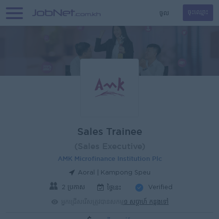
ចូល
ចុះឈ្មោះ
Sales Trainee
(Sales Executive)
AMK Microfinance Institution Plc
Aoral | Kampong Speu
2 ប្រកាស
Verified
ថ្ងៃនេះ
អ្នកជ្រើសរើសត្រូវបានសកម្ម
១ សប្តាហ៍ កន្លងទៅ