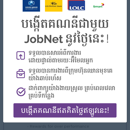
នានា
ត្រូវចេះអានភាសាអង់គ្លេស​ និង​អាចប្រើប្រាស់កុំព្យូទ័របានបន្តិចបន្តួច។
អត្ថប្រយោជន៍ដែលទទួលបាន៖
ទទួលបានប្រាក់ឧបត្ថម្ភប្រចាំខែ
ទទួលបានការគាំពារពី បេឡាជាតិសន្តិសុខសង្គម និងធានារ៉ាប់រងអាយុជីវិត
២៤ម៉ោង (បសស)
ឱកាសទទួលបានការអភិវឌ្ឍខ្លួន ​និងវគ្គបណ្តុះបណ្តាលលើវិស័យធនាគារ
និងមីក្រូហិរញ្ញវត្ថុ
ទទួលបានបទពិសោធន៍លើការផ្សព្វផ្សាយ ការទម្លាក់ទុន ការប្រមូលប្រាក់កម្ចី និង
ការវាយតម្លៃកម្ចី
ទទួលបានឱកាសខ្ពស់ក្លាយជាបុគ្គលិកពេញសិទ្ធិជាមួយ អេ អឹម ខេ
ទទួលបានលិខិតបញ្ជាក់ការងារ​​​ពី អេ អឹម ខេ។
អ្វីដែលយើងផ្ដល់
អត្ថប្រយោជន៍
- Rewards for over performance