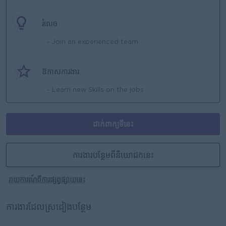
រំលេច
- Join an experienced team
ឱកាសការងារ
- Learn new Skills on the jobs
ដាក់ពាក្យទីនេះ
ការងារបន្ថែមពីនិយោជកនេះ
រាយការណ៍ពីការផ្សព្វផ្សាយនេះ
ការងារដែលស្រដៀងបន្ថែម