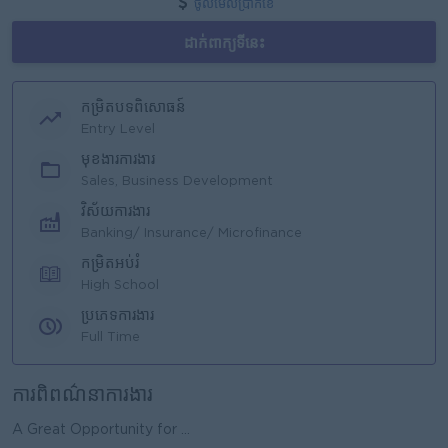
ចូលមើលប្រាក់ខែ
ដាក់ពាក្យទីនេះ
កម្រិតបទពិសោធន៍
Entry Level
មុខងារការងារ
Sales, Business Development
វិស័យការងារ
Banking/ Insurance/ Microfinance
កម្រិតអប់រំ
High School
ប្រភេទការងារ
Full Time
ការពិពណ៌នាការងារ
A Great Opportunity for ...