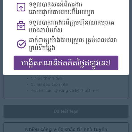
- NSSF
- Bonus
Làm nổi bật
Một công ty tuyệt vời
Tham gia một đội ngũ chiến thắng
Bạn có thể tạo nên sự khác biệt
Cơ hội nghề nghiệp
Cơ hội thăng tiến
Cơ hội đào tạo nghề
Học hỏi các kỹ năng và kỹ thuật mới
Đã Hết Hạn
Nhiều công việc khác từ nhà tuyển