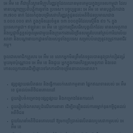
អេ អឹម ខេ គឺជាគ្រឹះស្ថានមីក្រូហិរញ្ញវត្ថុដែលឈានមុខគេមួយក្នុងប្រទេសកម្ពុជា ដែល
មានបណ្តាញប្រតិបត្តិការទូទាំង ប្រទេស។ បច្ចុប្បន្ននេះ អេ អឹម ខេ មានបុគ្គលិកជាង
៣,៧០០ នាក់ ដែលកំពុងបម្រើសេវាហិរញ្ញវត្ថុជូនដល់អតិថិជនប្រមាណជាង
១.០០០.០០០ នាក់ ក្នុងភូមិសរុបចំនួន ១៣.០០០ភូមិដែលស្មើនឹង ៩១ % ក្នុង
ប្រទេសកម្ពុជា។ ឥឡូវនេះ អេ អឹម ខេ ត្រូវការជ្រើសរើសបុគ្គលិកដែល មានសមត្ថភាព
និងប្តេជ្ញាចិត្តខ្ពស់ចូលរួមជាមួយនឹងក្រុមការងារដ៏ច្រើនសម្បូរបែបនៅគ្រប់ការិយាល័យ
សាខា និងបណ្តានាយកដ្ឋានទាំងអស់ទូទាំងប្រទេស សម្រាប់បំពេញនូវតម្រូវការអាជីវ
កម្ម។
ចូលជាសមាជិកគ្រួសារ អេ អឹម ខេ លោកអ្នកមិនត្រឹមតែទទួលបាននូវប្រាក់បៀរវត្សរ៍
មួយមុខប៉ុណ្ណោះទេ អេ អឹម ខេ និងជួយ អ្នកក្នុងការអភិវឌ្ឍសមត្ថភាព និងទេព
កោសល្យការងារដើម្បីឆ្ពោះទៅរកភាពរីកចម្រើននាពេលអនាគត។
ផ្សព្វផ្សាយផលិតផល និងធ្វើការលក់សេវាកម្មនានា ផ្នែកឥណទានរបស់ អេ អឹម
ខេ ជូនដល់អតិថិជនគោលដៅ
ជួយរៀបចំគម្រោងចុះផ្សព្វផ្សាយ និងគម្រោងផែនការលក់
ជួយរៀបចំឯកសារឬដំណើរការនានា ដើម្បីពន្លឿនដល់ការទម្លាក់ទុនកម្ចីជូនដល់
អតិថិជន
ជួយណែនាំអតិថិជនគោលដៅ ឱ្យមកប្រើប្រាស់ផលិតផលឬសេវាកម្មរបស់ អេ
អឹម ខេ