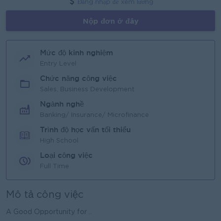
Đăng nhập để xem lương
Nộp đơn ở đây
Mức độ kinh nghiệm
Entry Level
Chức năng công việc
Sales, Business Development
Ngành nghề
Banking/ Insurance/ Microfinance
Trình độ học vấn tối thiểu
High School
Loại công việc
Full Time
Mô tả công việc
A Good Opportunity for ..