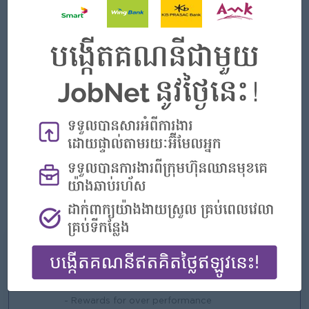
នានា
ត្រូវចេះអានភាសាអង់គ្លេស​ និង​អាចប្រើប្រាស់កុំព្យូទ័របានបន្តិចបន្តួច។
អត្ថប្រយោជន៍ដែលទទួលបាន៖
ទទួលបានប្រាក់ឧបត្ថម្ភប្រចាំខែ
ទទួលបានការគាំពារពី បេឡាជាតិសន្តិសុខសង្គម និងធានារ៉ាប់រងអាយុជីវិត
២៤ម៉ោង (បសស)
ឱកាសទទួលបានការអភិវឌ្ឍខ្លួន ​និងវគ្គបណ្តុះបណ្តាលលើវិស័យធនាគារ
និងមីក្រូហិរញ្ញវត្ថុ
ទទួលបានបទពិសោធន៍លើការផ្សព្វផ្សាយ ការទម្លាក់ទុន ការប្រមូលប្រាក់កម្ចី និង
ការវាយតម្លៃកម្ចី
ទទួលបានឱកាសខ្ពស់ក្លាយជាបុគ្គលិកពេញសិទ្ធិជាមួយ អេ អឹម ខេ
ទទួលបានលិខិតបញ្ជាក់ការងារ​​​ពី អេ អឹម ខេ។
Những gì chúng tôi có thể cung cấp
Phúc lợi
- Rewards for over performance