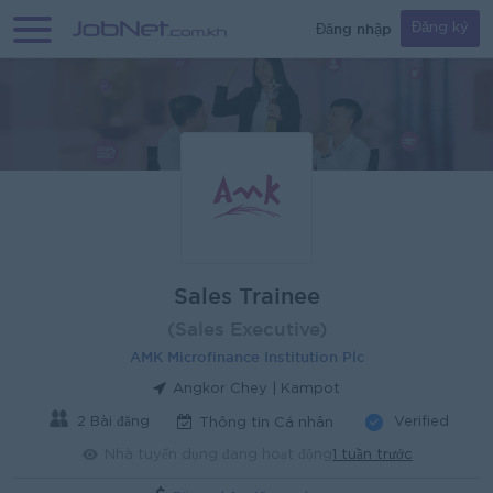
Đăng nhập
Đăng ký
Sales Trainee
(Sales Executive)
AMK Microfinance Institution Plc
Angkor Chey | Kampot
2 Bài đăng
Verified
Thông tin Cá nhân
Nhà tuyển dụng đang hoạt động
1 tuần trước