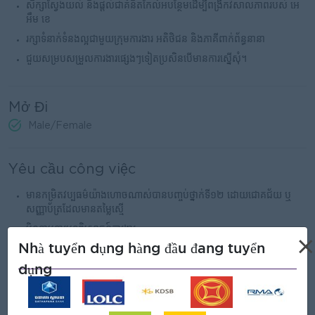
សិក្សាស្វែងយល់ និងផ្ដល់ជាគំនិតកែលំអបន្ថែមដើម្បីពង្រីកវិសាលភាពរបស់ អេ
អឹម ខេ
រក្សាទំនាក់ទំនងល្អជាមួយក្រុមការងារ អតិថិជន និងភាគីពាក់ព័ន្ធនានា
ជួយសម្របសម្រួលការងារផ្សេងៗទៀតប្រសិនបើមានការស្នើសុំ។
Mở Đi
Male/Female
Yêu cầu công việc
មានកម្រិតវប្បធម៌យ៉ាងហោចណាស់បានបញ្ចប់ថ្នាក់ទី១២ ដោយជោគជ័យ ឬ
សញ្ញាប័ត្រដែលមានតម្លៃស្មើ
មិនទាមទារបទពិសោធន៍ការងារ
×
Nhà tuyển dụng hàng đầu đang tuyển
ចូលចិត្តក្នុងការរៀនសូត្របន្ថែម និងទទួលមតិកែលំអ
dụng
មានទំនាក់ទំនងល្អ មានជំនាញប្រាស្រ័យទាក់ទង មានភាពស្មោះត្រង់ និងពូកែ
ដោះស្រាយបញ្ហា
មានឆន្ទៈធ្វើការយ៉ាងជិតស្និទ្ធិជាមួយសហគមន៍ អតិថិជនគោលដៅ ឬភាគីពាក់ព័ន្ធ