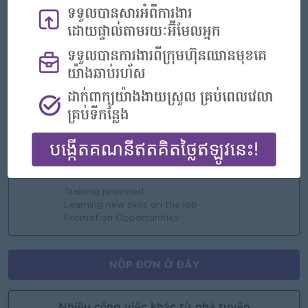
Staff loan
Seniority
Incentive
Làm nổi bật
Một công ty tuyệt vời
Tham gia một đội ngũ chiến thắng
Bạn có thể tạo nên sự khác biệt
Cơ hội nghề nghiệp
Training provided
Learning new skills on the job
Promotion Opportunities
NỘP ĐƠN Ở ĐÂY
Nhiều công việc khác từ nhà tuyển