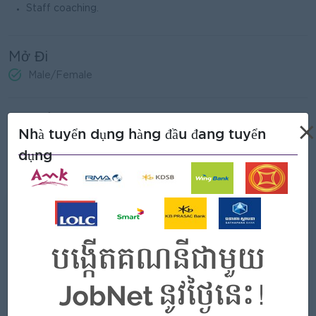
Staff coaching.
Mở Đi
Male/Female
Yêu cầu công việc
×
Nhà tuyển dụng hàng đầu đang tuyển
Bachelor’s degree in any related field.
dụng
3-5 years’ experience in the banking industry
Những gì chúng tôi có thể cung cấp
Phúc lợi
NSSF
Pension Fund
Allowance
Private insurance