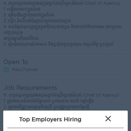
១. លក្ខខណ្ឌការងារប្រធានក្រុមភ្នាក់ងារប្រឹក្សាបង់រំលស់ (Chief of Agency)
1. បង្កើតការលក់ក្នុងតំបន់
2. ជ្រើសរើសភ្នាក់ងារលក់ក្នុងតំបន់
3. បង្វឹក និងដឹកនាំជំរុញសកម្មភាពលក់ជាក្រុម
4. មានទំនួលខុសត្រូវក្នុងតួនាទីជាប្រធានក្រុម និងចេះចាត់ចែងការងារ ដោះស្រាយ
បញ្ហាកូនក្រុម
ជាមួយមួយនឹងអតិថិជន
5. រៀបចំរបាយការណ៍ការលក់ និងប្រជុំជាមួយកូនក្រុម ជាប្រចាំថ្ងៃ ឬសប្តាហ៍
Open To
Male/Female
Job Requirements
២. លក្ខខណ្ឌតម្រូវប្រធានក្រុមភ្នាក់ងារប្រឹក្សាបង់រំលស់ (Chief of Agency)
1. ត្រូវមានបទពិសោធន៍ផ្នែកលក់ ឬឥណទាន ចាប់ពី ១ឆ្នាំឡើង
2. ត្រូវមានវិញ្ញាបនបត្រទុតិយភូមិ ឬសញ្ញាបត្រមានតម្លៃស្មើ
3. ត្រូវមានស្មោះត្រង់ ភាពអត់ធ្មត់ និងឧស្សាហ៍ព្យាយាម
×
Top Employers Hiring
4. ត្រូវមានពេលវេលាប្រជុំ និងបង្វឹកបង្រៀនកូនក្រុម
5. ត្រូវមានសមត្ថភាពការប្រស្រ័យទាក់ទងល្អ និងពូកែចរចាការលក់