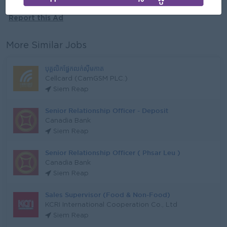
Report this Ad
More Similar Jobs
បុគ្គលិកផ្នែកលក់ស៊ីមកាត
Cellcard (CamGSM PLC.)
Siem Reap
Senior Relationship Officer - Deposit
Canadia Bank
Siem Reap
Senior Relationship Officer ( Phsar Leu )
Canadia Bank
Siem Reap
Sales Supervisor (Food & Non-Food)
KCRI International Cooperation Co., Ltd
Siem Reap