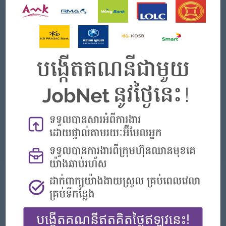
What we can offer
Benefits
- Rewards for over performance
Highlights
- Join an experienced team
Career Opportunities
- Learn new Skills on the jobs
APPLY HERE
More jobs from this employer