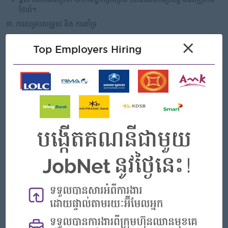
ផ្តល់ ព័ត៌មានជាប្រចាំ ទៅកាន់ថ្នាក់គ្រប់គ្រង អំពីដំណើរការប្រព័ន្ធ និងតម្រូវការ
ថែទាំ។
៣. ការសម្របសម្រួល និង ការគាំទ្រ
សម្របសម្រួល ជាមួយក្រុមអ្នកម៉ៅការ អ្នកផ្គត់ផ្គង់ និងក្រុមការងារផ្ទៃក្នុង សម្រាប់
×
Top Employers Hiring
ការថែទាំឯកទេស ឬការគាំទ្រគម្រោង។
ជួយសម្រួលក្នុង ការដាក់ដំណើរការ និង ការដកដំណើរការ ប្រព័ន្ធ អំឡុងពេល
គម្រោងកែច្នៃ ឬជួសជុល។
ផ្តល់ជំនួយក្នុងការតម្លើងផ្សេងៗ (បំពង់ទឹក, ប្រព័ន្ធភ្លើងតិចតួច) បើចាំបាច់។
ត្រួតពិនិត្យ គ្រប់គ្រង និងរាយការណ៍អំពីការងាររបស់អ្នកសម្អាត និងសន្តិសុខ
ដើម្បីធានាបាននូវភាពស្អាត និងសុវត្ថិភាពនៃអគារ។
ជួយការងារផ្នែកលទ្ធកម្ម និងផ្នែករដ្ឋបាល។
អនុវត្តភារកិច្ចផ្សេងៗ តាមការចាត់តាំងរបស់អ្នកគ្រប់គ្រង។
Open To
Male/Female
Job Requirements