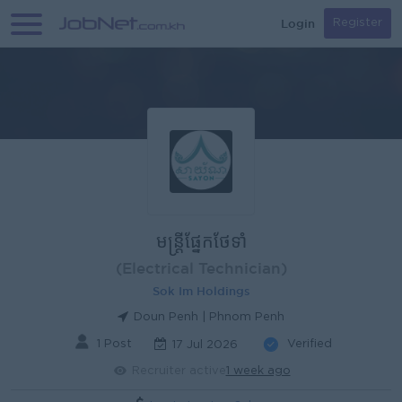
Login
Register
មន្ត្រីផ្នែកថែទាំ
(Electrical Technician)
Sok Im Holdings
Doun Penh | Phnom Penh
1 Post
Verified
17 Jul 2026
Recruiter active
1 week ago