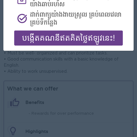
• 2 years’ experience in a similar role.
• Working knowledge of HVAC, electrical, ELV and plumbing
systems.
• Understanding of general maintenance procedures and
techniques.
• Physically capable and available to work overtime including
weekends, public holidays, and evenings.
• Effective problem-solving abilities.
• Must be well- organized and can prioritize tasks.
• Good communication skills with a basic knowledge of
English.
• Ability to work unsupervised.
What we can offer
Benefits
- Rewards for over performance
Highlights