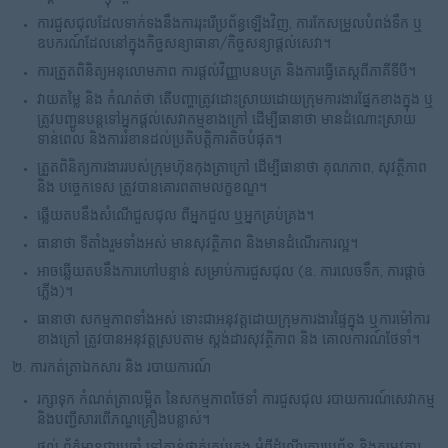
ការជួសជុលដែលទាក់ទងនឹងការរុះរើប្រព័ន្ធឡើងវិញ, ការកែសម្រួលបំពង់ទឹក ឬ
ឧបករណ៍ដែលនៅក្នុងកិច្ចសន្យាធានា/កិច្ចសន្យាផ្ដល់សេវា។
ការត្រួតពិនិត្យអនុលោមភាព ការផ្តល់វិញ្ញាបនបត្រ និងការធ្វើតេស្តពីភាគីទីបី។
វាយតម្លៃ និង កំណត់ថា តើបញ្ហាត្រូវដោះស្រាយដោយក្រុមការងារផ្នែកខាងក្នុង ឬ
ត្រូវបញ្ជូនបន្តទៅអ្នកផ្តល់សេវាកម្មខាងក្រៅ ដើម្បីធានាថា មានដំណោះស្រាយ
ទាន់ពេល និងការរំខានដល់ប្រតិបត្តិការតិចបំផុត។
ត្រួតពិនិត្យការងាររបស់ក្រុមហ៊ុនកុងត្រាក្រៅ ដើម្បីធានាថា គុណភាព, សុវត្ថិភាព
និង បច្ចេកទេស ត្រូវបានគោរពតាមលក្ខខណ្ឌ។
ឆ្លើយតបនឹងសំណើជួសជុល ពីអ្នកជួល ឬអ្នកគ្រប់គ្រង។
ធានាថា ទីតាំងរួមទាំងអស់ មានសុវត្ថិភាព និងមានដំណើរការល្អ។
អាចឆ្លើយតបនឹងការហៅបន្ទាន់ សម្រាប់ការជួសជុល (ឧ. ការលេចទឹក, ការផ្តាច់
ភ្លើង)។
ធានាថា សកម្មភាពទាំងអស់ ទោះជាអនុវត្តដោយក្រុមការងារផ្ទៃក្នុង ឬការម៉ៅការ
ខាងក្រៅ ត្រូវបានអនុវត្តស្របតាម ស្តង់ដារសុវត្ថិភាព និង គោលការណ៍ថែទាំ។
២. ការកត់ត្រាឯកសារ និង របាយការណ៍
រក្សាទុក កំណត់ត្រាលម្អិត នៃសកម្មភាពថែទាំ ការជួសជុល របាយការណ៍សេវាកម្ម
និងបញ្ជីសារពើភណ្ឌគ្រឿងបន្លាស់។