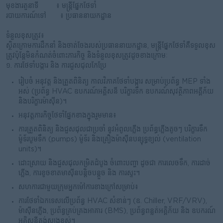
មុខងារតួនាទី ៖ មន្ត្រីផ្នែកថែទាំ
របាយការណ៍ទៅ ៖ ប្រធាននាយកដ្ឋាន
ទំនួលខុសត្រូវ៖
ស្ថិតក្រោមការដឹកនាំ និងចាត់ចែងរបស់ប្រធាននាយកដ្ឋាន, មន្ត្រីផ្នែកថែទាំគឺទទួលខុស
ត្រូវប៉ុន្តែមិនកំណត់ចំពោះភារកិច្ច និងទំនួលខុសត្រូវដូចខាងក្រោមៈ
១. ការថែទាំបង្ការ និង ការជួសជុលកែប្រែ
រៀបចំ អនុវត្ត និងត្រួតពិនិត្យ កាលវិភាគថែទាំបង្ការ សម្រាប់ប្រព័ន្ធ MEP ទាំង
អស់ (ប្រព័ន្ធ HVAC ឧបករណ៍អគ្គិសនី បរិក្ខារទឹក ឧបករណ៍សុវត្ថិភាពអគ្គីភ័យ
និងបរិក្ខារម៉ាស៊ីន)។
អនុវត្តភារកិច្ចថែទាំផ្នែកខាងក្នុងរួមមាន៖
ការត្រួតពិនិត្យ និងជួសជុលជាប្រចាំ នូវអំពូលភ្លើង ប្រព័ន្ធភ្លើងតូចៗ បរិក្ខារទឹក
ម៉ូទ័របូមទឹក (pumps) ម៉ូទ័រ និងគ្រឿងម៉ាស៊ីនបន្សុទ្ធខ្យល់ (ventilation
units)។
ដោះស្រាយ និងជួសជុលកម្រិតដំបូង ចំពោះបញ្ហា ដូចជា ការលេចទឹក, ការដាច់
ភ្លើង, ការខូចខាតមាស៊ីនបន្តិចបន្តួច និង ការស្ទះ។
សហការជាមួយក្រុមអ្នកម៉ៅការខាងក្រៅសម្រាប់៖
ការថែទាំឯកទេសលើប្រព័ន្ធ HVAC សំខាន់ៗ (ឧ. Chiller, VRF/VRV),
ម៉ាស៊ីនភ្លើង, ប្រព័ន្ធគ្រប់គ្រងអាគារ (BMS), ប្រព័ន្ធពន្លត់អគ្គិភ័យ និង ឧបករណ៍
អគ្គិសនីតង់ស្យុងខ្ពស់។