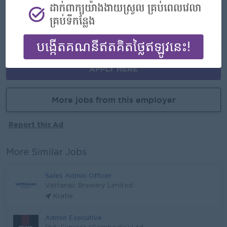
* Training and Development
* Career Growth
* Promotion Opportunities
APPLY HERE
More jobs from this employer
Report this Ad
More Similar Jobs
Sales Admin Officer
Vattanac Brewery Limited
Kratie
Admin Executive