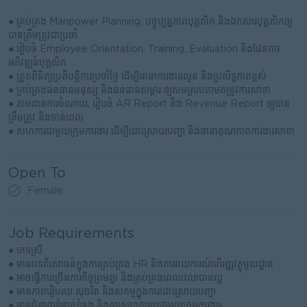
● គ្រប់គ្រង Manpower Planning, បច្ចុប្បន្នភាពបុគ្គលិក និងឯកសារបុគ្គលិកឲ្យ
បានត្រឹមត្រូវជាប្រចាំ
● រៀបចំ Employee Orientation, Training, Evaluation និងផែនការ
អភិវឌ្ឍន៍បុគ្គលិក
● ត្រួតពិនិត្យប្រតិបត្តិការប្រចាំថ្ងៃ ដើម្បីធានាការងាររលូន និងប្រសិទ្ធភាពខ្ពស់
● គ្រប់គ្រងធនធានមនុស្ស និងធនធានសម្ភារៈឲ្យសមស្របតាមតម្រូវការសាខា
● តាមដានការចំណាយ, រៀបចំ AR Report និង Revenue Report ឲ្យបាន
ត្រឹមត្រូវ និងទាន់ពេល
● សហការជាមួយក្រុមការងារ ដើម្បីដោះស្រាយបញ្ហា និងធានាគុណភាពការងារសាខា
Open To
Female
Job Requirements
● ភេទស្រី
● មានបទពិសោធន៍ក្នុងការគ្រប់គ្រង HR និងការរាយការណ៍ហិរញ្ញវត្ថុមូលដ្ឋាន
● អាចធ្វើការច្រើនភារកិច្ចព្រមគ្នា និងគ្រប់គ្រងពេលវេលាបានល្អ
● មានភាពរៀបរយ សុចរិត និងសកម្មក្នុងការដោះស្រាយបញ្ហា
● មានជំនាញទំនាក់ទំនង និងការសហការល្អជាមួយក្រុមការងារ