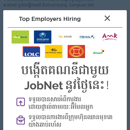
● រស់នៅ ឬអាចធ្វើការនៅ Battambang, Sangkae បាន
×
Top Employers Hiring
What we can offer
Benefits
* Annual Bonus
* Annual Leave
* Insurance Benefit
* Public Holiday
* Yearly Salary Review
* OT and allowance
* Annual Party
Highlights
* Team Work
* Development Improvement
Career Opportunities