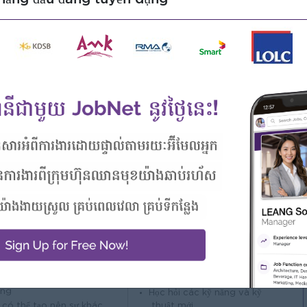
ess Administration (BBA/MBA) with a focus on Banking and
tor, preferably in roles involving financial planning, pricing,
in financial modeling and forecasting.
rtfolio analysis.
 cấp
Làm nổi bật
Cơ hội nghề nghiệp
 công ty tuyệt vời
Cơ hội thăng tiến
m gia một đội ngũ chiến
Cơ hội đào tạo nghề
ắng
Học hỏi các kỹ năng và kỹ
 có thể tạo nên sự khác
thuật mới