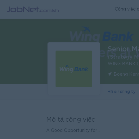
Công việc q
Senior M
(Strategy 
WING BANK (
Boeng Keng
Hồ sơ công ty
Mô tả công việc
A Good Opportunity for ..