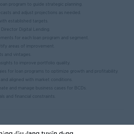
loan program to guide strategic planning.
casts and adjust projections as needed.
ith established targets.
 Director Digital Lending.
tements for each loan program and segment.
ntify areas of improvement.
s and vintages.
sights to improve portfolio quality.
s for loan programs to optimize growth and profitability.
 and aligned with market conditions.
reate and manage business cases for BCDs.
s and financial constraints.
hàng đầu đang tuyển dụng