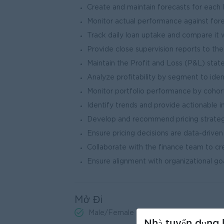
Create and maintain forecasts for each 
Monitor actual performance against fore
Track daily loan uptake and compare it w
Provide close supervision reports to the
Maintain the Profit and Loss (P&L) sta
Analyze profitability by segment to ide
Monitor portfolio performance by cohort
Identify trends and provide actionable in
Develop and recommend pricing strategie
Ensure pricing decisions are data-driven
Collaborate with the finance team to c
Ensure alignment with organizational goal
Mở Đi
Male/Female
Nhà tuyển dụng 