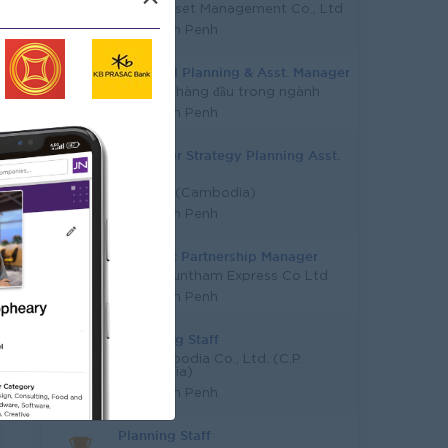
Mega Asset Management Co., Ltd
Phnom Penh
Financial Planning & Asst. Manager
Công ty hàng đầu trong ngành
Phnom Penh
Customer Strategy Planning Asst.
Manager
Unilever (Cambodia)
Phnom Penh
Strategic Partnership Manager
Vireak Buntham Express Co Ltd
Phnom Penh
Marketing Staff
CP Cambodia Co., Ltd. (C.P.
Cambodia)
Phnom Penh
Planning Staff