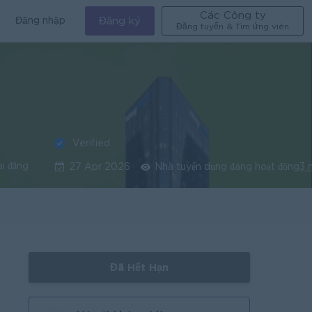
Các Công ty
Đăng nhập
Đăng ký
Đăng tuyển & Tìm ứng viên
Verified
ài đăng
27 Apr 2026
Nhà tuyển dụng đang hoạt động
3 
Đã Hết Hạn