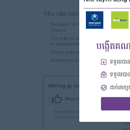
Yêu cầu công việc
Bachelor’s or Master’s degree in Busin
Finance.
3-4 years of experience in the banking sec
or digital lending.
Strong analytical skills with proficiency 
Experience with P&L management and po
Những gì chúng tôi có thể cung
Phúc lợi
Reward for over
Một
performance
Tha
th
Bạn