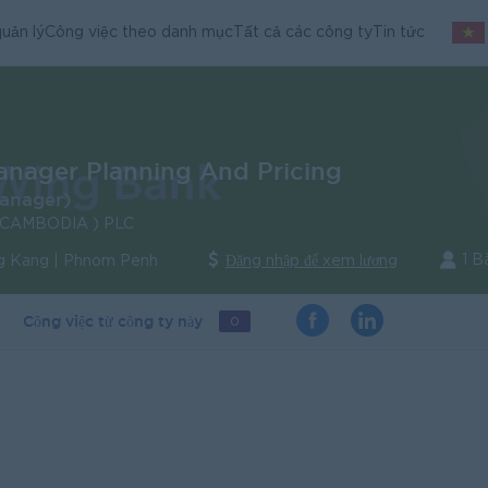
uản lý
Công việc theo danh mục
Tất cả các công ty
Tin tức
anager Planning And Pricing
Manager)
CAMBODIA ) PLC
1 B
 Kang | Phnom Penh
Đăng nhập để xem lương
Công việc từ công ty này
0