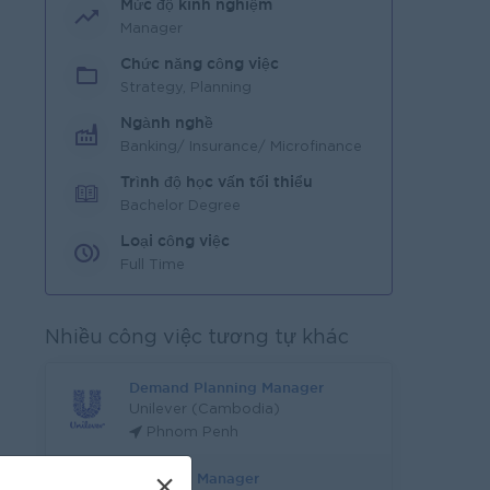
Mức độ kinh nghiệm
Manager
Chức năng công việc
Strategy, Planning
Ngành nghề
Banking/ Insurance/ Microfinance
Trình độ học vấn tối thiểu
Bachelor Degree
Loại công việc
Full Time
Nhiều công việc tương tự khác
Demand Planning Manager
Unilever (Cambodia)
Phnom Penh
Planning Manager
×