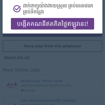
Opportunities for promotion
Possibility for job training
Learn new skills and techniques
APPLY HERE
More jobs from this employer
Report this Ad
More Similar Jobs
Relationship Officer, Credit
AMK Microfinance Institution Plc
Kandal
Sales Representative-SME (Kandal)