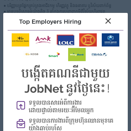
● បរិញ្ញាបត្រផ្នែកគ្រប់គ្រងអាជីវកម្ម ហិរញ្ញវត្ថុ និងធនាគារ ឬវិស័យពាក់ព័ន្ធ
● មានបទពិសោធន៍យ៉ាងតិច 3 ឆ្នាំក្នុងការបញ្ចេញកម្ចីពីវិស័យហិរញ្ញវត្ថុ
● អាចប្រើភាសាអង់គ្លេស និង Microsoft Office បានល្អ
×
Top Employers Hiring
● មានភាពរួសរាយរាក់ទាក់ អត់ធ្មត់ និងស្ម័គ្រចិត្តធ្វើការនៅតំបន់ field
● មានទំនួលខុសត្រូវខ្ពស់ និងអាចធ្វើការជាមួយអតិថិជនបានល្អ
What we can offer
Benefits
Rewards for over performance
Highlights
An awesome company
Join a winning team
You can make a difference
Career Opportunities