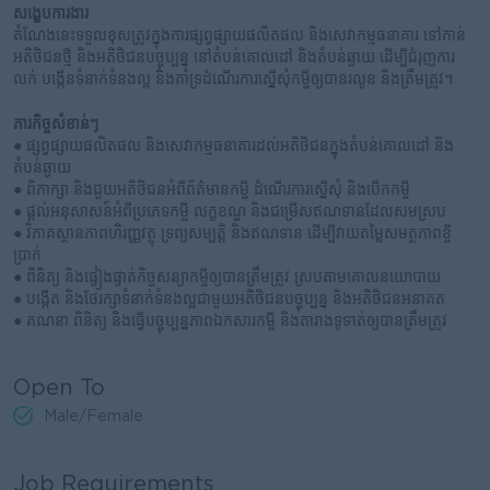
សង្ខេបការងារ
តំណែងនេះទទួលខុសត្រូវក្នុងការផ្សព្វផ្សាយផលិតផល និងសេវាកម្មធនាគារ ទៅកាន់
អតិថិជនថ្មី និងអតិថិជនបច្ចុប្បន្ន នៅតំបន់គោលដៅ និងតំបន់ឆ្ងាយ ដើម្បីជំរុញការ
លក់ បង្កើនទំនាក់ទំនងល្អ និងគាំទ្រដំណើរការស្នើសុំកម្ចីឲ្យបានរលូន និងត្រឹមត្រូវ។
ភារកិច្ចសំខាន់ៗ
● ផ្សព្វផ្សាយផលិតផល និងសេវាកម្មធនាគារដល់អតិថិជនក្នុងតំបន់គោលដៅ និង
តំបន់ឆ្ងាយ
● ពិភាក្សា និងជួយអតិថិជនអំពីព័ត៌មានកម្ចី ដំណើរការស្នើសុំ និងបើកកម្ចី
● ផ្តល់អនុសាសន៍អំពីប្រភេទកម្ចី លក្ខខណ្ឌ និងជម្រើសឥណទានដែលសមស្រប
● វិភាគស្ថានភាពហិរញ្ញវត្ថុ ទ្រព្យសម្បត្តិ និងឥណទាន ដើម្បីវាយតម្លៃសមត្ថភាពខ្ចី
ប្រាក់
● ពិនិត្យ និងផ្ទៀងផ្ទាត់កិច្ចសន្យាកម្ចីឲ្យបានត្រឹមត្រូវ ស្របតាមគោលនយោបាយ
● បង្កើត និងថែរក្សាទំនាក់ទំនងល្អជាមួយអតិថិជនបច្ចុប្បន្ន និងអតិថិជនអនាគត
● គណនា ពិនិត្យ និងធ្វើបច្ចុប្បន្នភាពឯកសារកម្ចី និងតារាងទូទាត់ឲ្យបានត្រឹមត្រូវ
Open To
Male/Female
Job Requirements